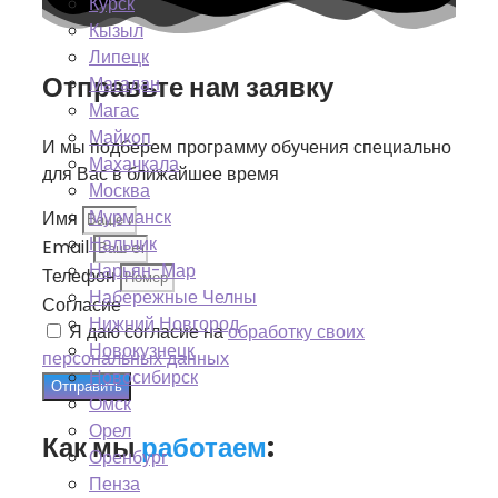
Курск
Кызыл
Липецк
Отправьте нам заявку
Магадан
Магас
Майкоп
И мы подберем программу обучения специально
Махачкала
для Вас в ближайшее время
Москва
Мурманск
Имя
Нальчик
Email
Нарьян-Мар
Телефон
Набережные Челны
Согласие
Нижний Новгород
Я даю согласие на
обработку своих
Новокузнецк
персональных данных
Новосибирск
Отправить
Омск
Орел
Как мы
работаем
:
Оренбург
Пенза