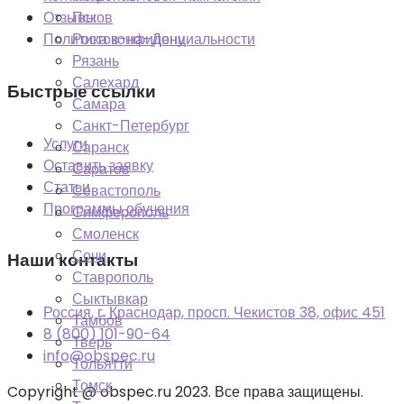
Псков
Отзывы
Ростов-на-Дону
Политика конфиденциальности
Рязань
Салехард
Быстрые ссылки
Самара
Санкт-Петербург
Услуги
Саранск
Оставить заявку
Саратов
Статьи
Севастополь
Программы обучения
Симферополь
Смоленск
Сочи
Наши контакты
Ставрополь
Сыктывкар
Россия, г. Краснодар, просп. Чекистов 38, офис 451
Тамбов
8 (800) 101-90-64
Тверь
info@obspec.ru
Тольятти
Томск
Copyright @ obspec.ru 2023. Все права защищены.