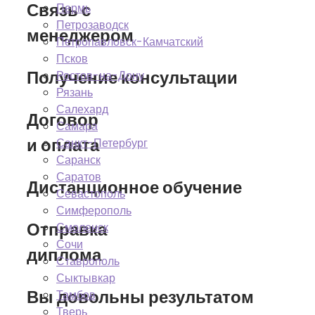
Связь с
Пермь
Петрозаводск
менеджером
Петропавловск-Камчатский
Псков
Получение консультации
Ростов-на-Дону
Рязань
Салехард
Договор
Самара
и оплата
Санкт-Петербург
Саранск
Саратов
Дистанционное обучение
Севастополь
Симферополь
Отправка
Смоленск
Сочи
диплома
Ставрополь
Сыктывкар
Вы довольны результатом
Тамбов
Тверь