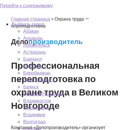
Перейти к содержимому
Регион: Великий Новгород
Главная страница
»
Охрана труда —
Выбрать город
переподготовка
Абакан
Анадырь
Дело
производитель
Архангельск
Астрахань
Барнаул
Профессиональная
Белгород
Биробиджан
переподготовка по
Благовещенск
Брянск
охране труда в Великом
Великий Новгород
Владивосток
Новгороде
Владикавказ
Владимир
Волгоград
Компания «Делопроизводитель» организует
Вологда