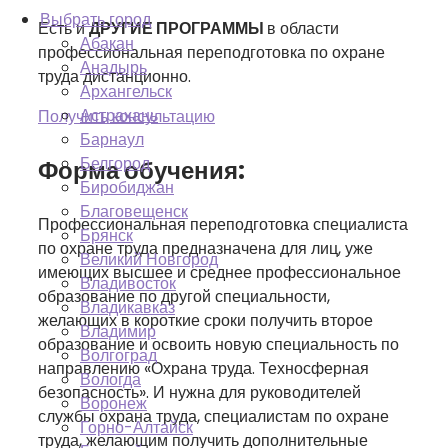
Выбрать город
Есть и
ДРУГИЕ ПРОГРАММЫ
в области
Абакан
профессиональная переподготовка по охране
Анадырь
труда дистанционно.
Архангельск
Астрахань
Получить консультацию
Барнаул
Белгород
Форма обучения:
Биробиджан
Благовещенск
Профессиональная переподготовка специалиста
Брянск
по охране труда предназначена для лиц, уже
Великий Новгород
имеющих высшее и среднее профессиональное
Владивосток
образование по другой специальности,
Владикавказ
желающих в короткие сроки получить второе
Владимир
образование и освоить новую специальность по
Волгоград
направлению «Охрана труда. Техносферная
Вологда
безопасность». И нужна для руководителей
Воронеж
службы охрана труда, специалистам по охране
Горно-Алтайск
труда, желающим получить дополнительные