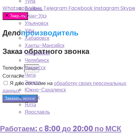
Тула
Whatsapp
Viber
Telegram
Facebook
Instagram
Skype
Тюмень
Улан-Удэ
Закрыть
Ульяновск
Уфа
Дело
производитель
Хабаровск
Ханты-Мансийск
Заказ обратного звонка
Чебоксары
Челябинск
Черкесск
Телефон
Чита
Согласие
Элиста
Я даю согласие на
обработку своих персональных
Южно-Сахалинск
данных
Якутск
Заказать звонок
Ялта
Ярославль
Работаем: с 8:00 до 20:00 по МСК