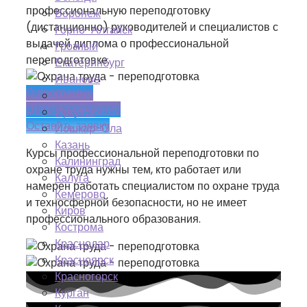
профессиональную переподготовку
Воронеж
(дистанционно) руководителей и специалистов с
Горно-Алтайск
выдачей диплома о профессиональной
Грозный
переподготовке.
Екатеринбург
Иваново
О программе
Ижевск
Цены на обучение
Иркутск
Оставить заявку
Йошкар-Ола
Казань
Курсы профессиональной переподготовки по
Калининград
охране труда нужны тем, кто работает или
Калуга
намерен работать специалистом по охране труда
Кемерово
и техносферной безопасности, но не имеет
Киров
профессионального образования.
Кострома
Краснодар
Красноярск
Красногорск
Курган