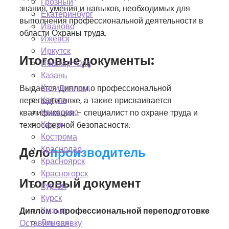
Грозный
знания, умения и навыков, необходимых для
Екатеринбург
выполнения профессиональной деятельности в
Иваново
области Охраны труда.
Ижевск
Иркутск
Итоговые документы:
Йошкар-Ола
Казань
Калининград
Выдается Диплом о профессиональной
Калуга
переподготовке, а также присваивается
Кемерово
квалификация – специалист по охране труда и
Киров
техносферной безопасности.
Кострома
Краснодар
Дело
производитель
Красноярск
Красногорск
Итоговый документ
Курган
Курск
Кызыл
Диплом о профессиональной переподготовке
Липецк
Оставить заявку