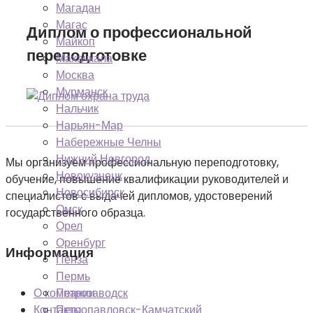
Магадан
Магас
Диплом о профессиональной
Майкоп
переподготовке
Махачкала
Москва
Мурманск
Нальчик
Нарьян-Мар
Набережные Челны
Нижний Новгород
Мы организуем профессиональную переподготовку,
Новокузнецк
обучение, повышение квалификации руководителей и
Новосибирск
специалистов с выдачей дипломов, удостоверений
Омск
государственного образца.
Орел
Оренбург
Информация
Пенза
Пермь
Петрозаводск
О компании
Петропавловск-Камчатский
Контакты